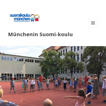
MENÜ
Münchenin Suomi-koulu
UND
WIDGETS