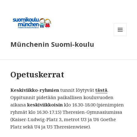
MENÜ
Münchenin Suomi-koulu
UND
WIDGETS
Opetuskerrat
Keskiviikko-ryhmien
tunnit löytyvät
tästä
.
Oppitunnit pidetään paikallisen kouluvuoden
aikana
keskiviikkoisin
klo 16.30-18.00 (pienimpien
ryhmät klo 16.30-17.15) Theresien-Gymnasiumissa
(Kaiser-Ludwig-Platz 3, metrot U3 ja U6 Goethe
Platz sekä U4 ja U5 Theresienwiese).